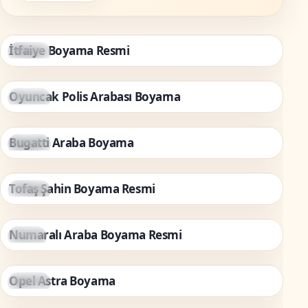
İtfaiye Boyama Resmi
Araçlar
Oyuncak Polis Arabası Boyama
Araçlar
Bugatti Araba Boyama
Araçlar
Tofaş Şahin Boyama Resmi
Araçlar
Numaralı Araba Boyama Resmi
Eğitim
Opel Astra Boyama
Araçlar