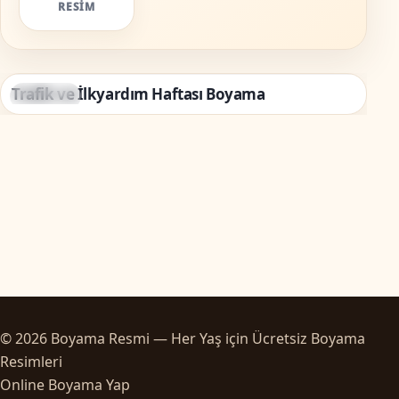
RESIM
Trafik ve İlkyardım Haftası Boyama
Bayramlar
© 2026 Boyama Resmi — Her Yaş için Ücretsiz Boyama
Resimleri
Online Boyama Yap