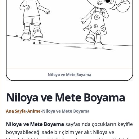
Niloya ve Mete Boyama
Niloya ve Mete Boyama
Ana Sayfa
›
Anime
›
Niloya ve Mete Boyama
Niloya ve Mete Boyama
sayfasında çocukların keyifle
boyayabileceği sade bir çizim yer alır. Niloya ve