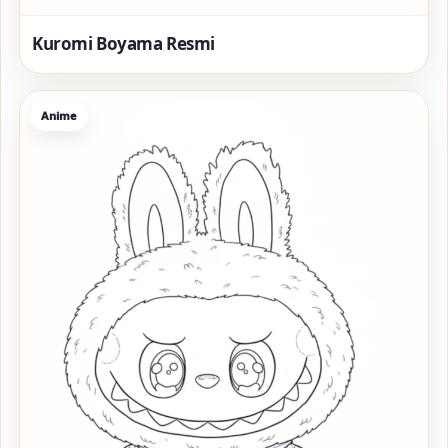
Kuromi Boyama Resmi
Anime