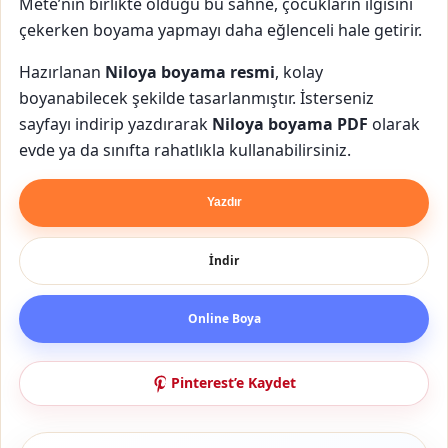
Mete’nin birlikte olduğu bu sahne, çocukların ilgisini
çekerken boyama yapmayı daha eğlenceli hale getirir.
Hazırlanan
Niloya boyama resmi
, kolay
boyanabilecek şekilde tasarlanmıştır. İsterseniz
sayfayı indirip yazdırarak
Niloya boyama PDF
olarak
evde ya da sınıfta rahatlıkla kullanabilirsiniz.
Yazdır
İndir
Online Boya
Pinterest’e Kaydet