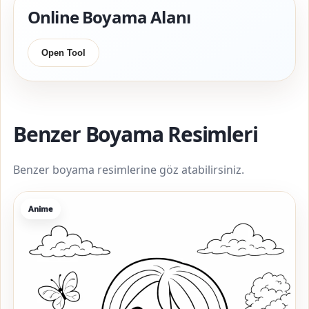
Online Boyama Alanı
Open Tool
Benzer Boyama Resimleri
Benzer boyama resimlerine göz atabilirsiniz.
Anime