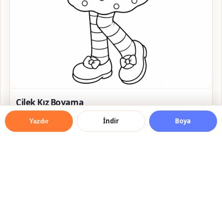
Çilek Kız Boyama
İndir
Boya
Yazdır
© 2026 Boyama Resmi — Her Yaş için Ücretsiz Boyama
Resimleri