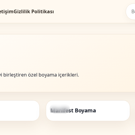
etişim
Gizlilik Politikası
 birleştiren özel boyama içerikleri.
Ünlüler
Manifest Boyama