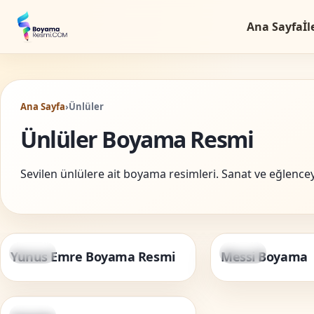
Ana Sayfa
İl
Ana Sayfa
›
Ünlüler
Ünlüler Boyama Resmi
Sevilen ünlülere ait boyama resimleri. Sanat ve eğlenceyi
Ünlüler
Ünlüler
Yunus Emre Boyama Resmi
Messi Boyama