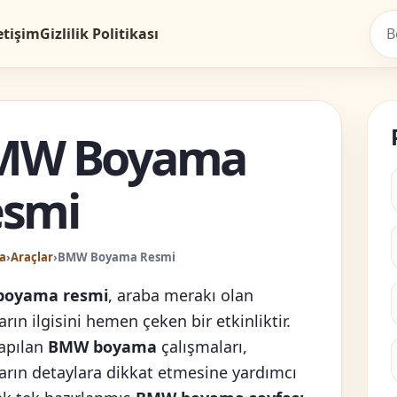
etişim
Gizlilik Politikası
MW Boyama
esmi
a
›
Araçlar
›
BMW Boyama Resmi
oyama resmi
, araba merakı olan
rın ilgisini hemen çeken bir etkinliktir.
apılan
BMW boyama
çalışmaları,
arın detaylara dikkat etmesine yardımcı