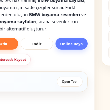
Tek tek hazırlanmış
BMW boyama sayfası
,
boyama için sade çizgiler sunar. Farklı
lerden oluşan
BMW boyama resimleri
ve
oyama sayfaları
, araba sevenler için
 bir alternatif oluşturur.
İndir
Online Boya
azdır
nterest’e Kaydet
Open Tool