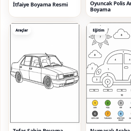
Oyuncak Polis A
İtfaiye Boyama Resmi
Boyama
Araçlar
Eğitim
Tofaş Şahin Boyama
Numaralı Arab