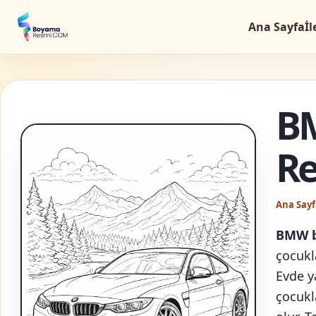
Ana Sayfa
İl
B
R
Ana Sayf
BMW b
çocukla
Evde y
çocukl