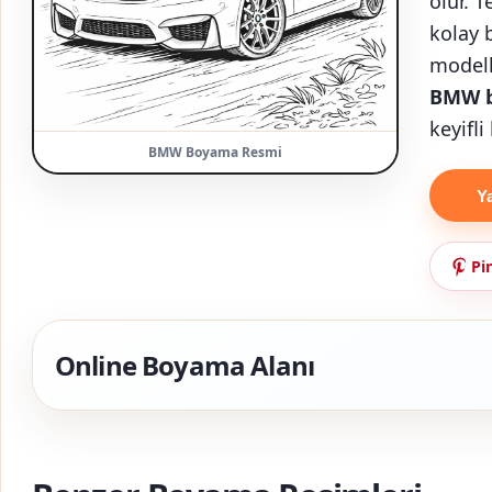
olur. 
kolay 
model
BMW b
keyifli
BMW Boyama Resmi
Y
Pi
Online Boyama Alanı