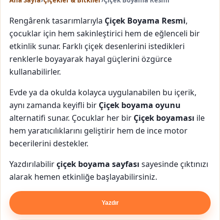
Ana Sayfa
›
Çiçekler & Bitkiler
›
Çiçek Boyama Resmi
Rengârenk tasarımlarıyla
Çiçek Boyama Resmi
,
çocuklar için hem sakinleştirici hem de eğlenceli bir
etkinlik sunar. Farklı çiçek desenlerini istedikleri
renklerle boyayarak hayal güçlerini özgürce
kullanabilirler.
Evde ya da okulda kolayca uygulanabilen bu içerik,
aynı zamanda keyifli bir
Çiçek boyama oyunu
alternatifi sunar. Çocuklar her bir
Çiçek boyaması
ile
hem yaratıcılıklarını geliştirir hem de ince motor
becerilerini destekler.
Yazdırılabilir
çiçek boyama sayfası
sayesinde çıktınızı
alarak hemen etkinliğe başlayabilirsiniz.
Yazdır