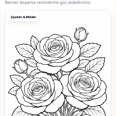
Benzer boyama resimlerine göz atabilirsiniz.
Çiçekler & Bitkiler