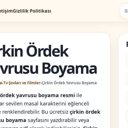
etişim
Gizlilik Politikası
rkin Ördek
vrusu Boyama
a
›
Tv Şovları ve Filmler
›
Çirkin Ördek Yavrusu Boyama
n ördek yavrusu boyama resmi
ile
ar sevilen masal karakterini eğlenceli
 renklendirebilir. Bu ücretsiz
çirkin ördek
su boyama
sayfasını yazdırabilir veya