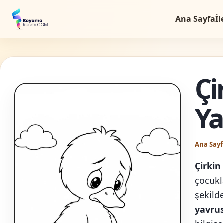
Ana Sayfa
İl
Çi
Ya
Ana Sayf
Çirki
çocukl
şekilde
yavru