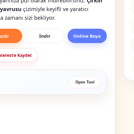
yarınıza pdf olarak indirebilirsiniz.
Çirkin
 yavrusu
çizimiyle keyifli ve yaratıcı
 zamanı sizi bekliyor.
İndir
Online Boya
azdır
nterest’e Kaydet
Open Tool