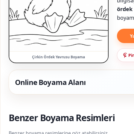
bilgisa
ördek
boyama
Y
Pi
Çirkin Ördek Yavrusu Boyama
Online Boyama Alanı
Benzer Boyama Resimleri
Benzer boyama resimlerine göz atabilirsiniz.