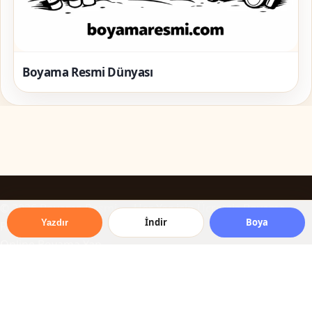
Boyama Resmi Dünyası
© 2026 Boyama Resmi — Her Yaş için Ücretsiz Boyama
İndir
Boya
Yazdır
Resimleri
Online Boyama Yap