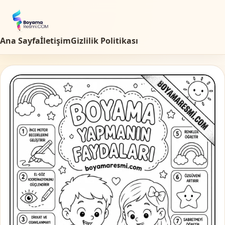
Ana Sayfa
İletişim
Gizlilik Politikası