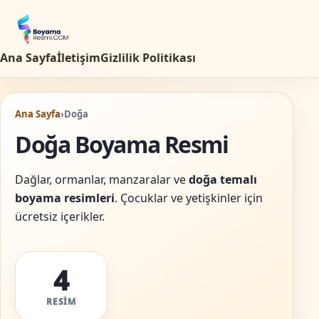
Ana Sayfa
İletişim
Gizlilik Politikası
Ana Sayfa
›
Doğa
Doğa Boyama Resmi
Dağlar, ormanlar, manzaralar ve
doğa temalı
boyama resimleri
. Çocuklar ve yetişkinler için
ücretsiz içerikler.
4
RESIM