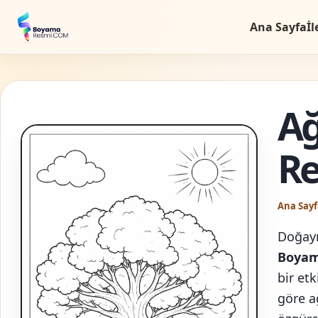
Ana Sayfa
İl
A
R
Ana Sayf
Doğayı
Boyam
bir et
göre a