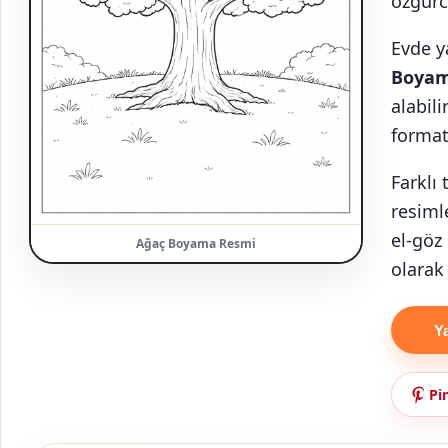
özgürce
Evde y
Boya
alabil
format
Farklı
resimle
el-göz
Ağaç Boyama Resmi
olarak
Y
Pi