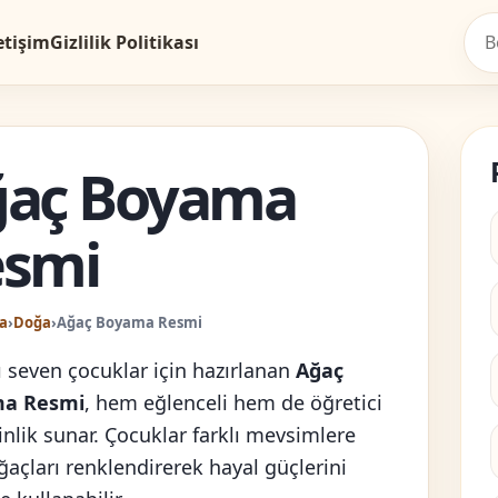
etişim
Gizlilik Politikası
ğaç Boyama
esmi
a
›
Doğa
›
Ağaç Boyama Resmi
 seven çocuklar için hazırlanan
Ağaç
a Resmi
, hem eğlenceli hem de öğretici
kinlik sunar. Çocuklar farklı mevsimlere
ğaçları renklendirerek hayal güçlerini