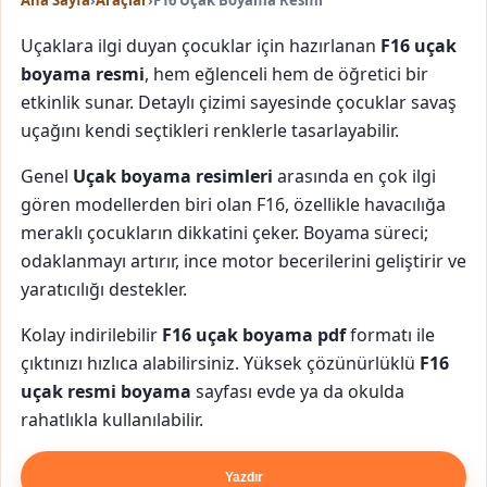
Ana Sayfa
›
Araçlar
›
F16 Uçak Boyama Resmi
Uçaklara ilgi duyan çocuklar için hazırlanan
F16 uçak
boyama resmi
, hem eğlenceli hem de öğretici bir
etkinlik sunar. Detaylı çizimi sayesinde çocuklar savaş
uçağını kendi seçtikleri renklerle tasarlayabilir.
Genel
Uçak boyama resimleri
arasında en çok ilgi
gören modellerden biri olan F16, özellikle havacılığa
meraklı çocukların dikkatini çeker. Boyama süreci;
odaklanmayı artırır, ince motor becerilerini geliştirir ve
yaratıcılığı destekler.
Kolay indirilebilir
F16 uçak boyama pdf
formatı ile
çıktınızı hızlıca alabilirsiniz. Yüksek çözünürlüklü
F16
uçak resmi boyama
sayfası evde ya da okulda
rahatlıkla kullanılabilir.
Yazdır