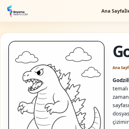
Ana Sayfa
İl
Go
Ana Sayf
Godzi
temalı
zamanı
sayfası
dosyası
çizimin