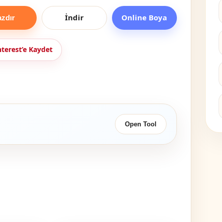
İndir
Online Boya
azdır
nterest’e Kaydet
Open Tool