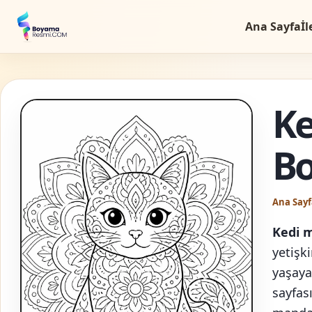
Ana Sayfa
İl
Ke
B
Ana Sayf
Kedi 
yetişk
yaşayab
sayfası