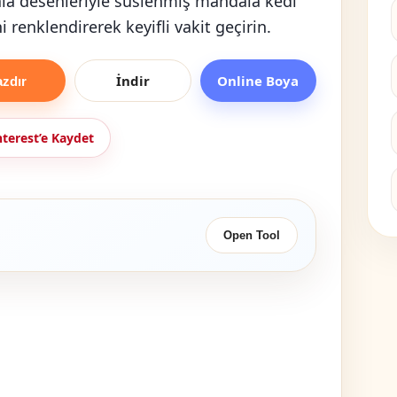
a desenleriyle süslenmiş mandala kedi
i renklendirerek keyifli vakit geçirin.
İndir
Online Boya
azdır
nterest’e Kaydet
Open Tool