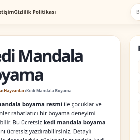
etişim
Gizlilik Politikası
di Mandala
oyama
a
›
Hayvanlar
›
Kedi Mandala Boyama
mandala boyama resmi
ile çocuklar ve
inler rahatlatıcı bir boyama deneyimi
ilir. Bu ücretsiz
kedi mandala boyama
nı ücretsiz yazdırabilirsiniz. Detaylı