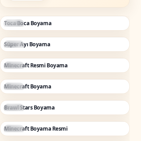
Toca Boca Boyama
Oyunlar
Süper Ayı Boyama
Oyunlar
Minecraft Resmi Boyama
Oyunlar
Minecraft Boyama
Oyunlar
Brawl Stars Boyama
Oyunlar
Minecraft Boyama Resmi
Oyunlar