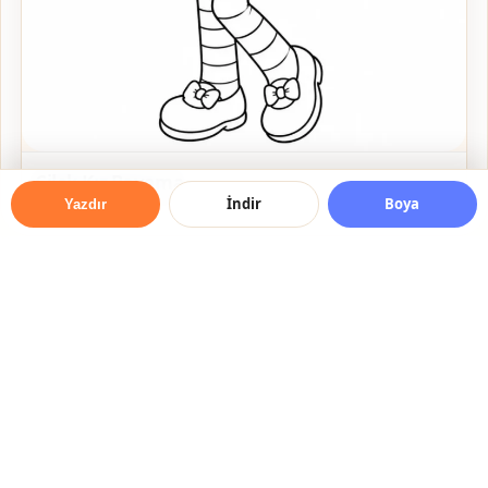
Çilek Kız Boyama
İndir
Boya
Yazdır
© 2026 Boyama Resmi — Her Yaş için Ücretsiz Boyama
Resimleri
Online Boyama Yap