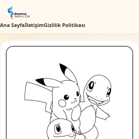
Ana Sayfa
İletişim
Gizlilik Politikası