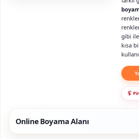
farklı 
boya
renkler
renkle
gibi il
kısa bi
kullanıl
Y
Pi
Online Boyama Alanı