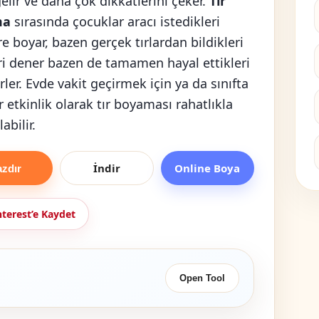
gelir ve daha çok dikkatlerini çeker.
Tır
ma
sırasında çocuklar aracı istedikleri
e boyar, bazen gerçek tırlardan bildikleri
ri dener bazen de tamamen hayal ettikleri
erler. Evde vakit geçirmek için ya da sınıfta
r etkinlik olarak tır boyaması rahatlıkla
abilir.
İndir
Online Boya
azdır
nterest’e Kaydet
Open Tool