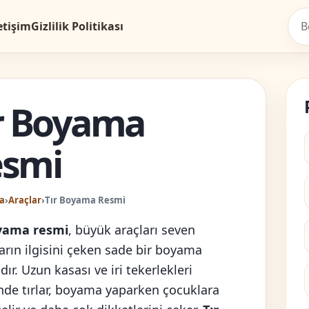
etişim
Gizlilik Politikası
r Boyama
esmi
a
›
Araçlar
›
Tır Boyama Resmi
oyama resmi
, büyük araçları seven
arın ilgisini çeken sade bir boyama
dır. Uzun kasası ve iri tekerlekleri
nde tırlar, boyama yaparken çocuklara