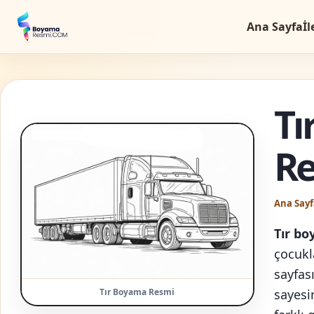
Ana Sayfa
İl
Tı
R
Ana Sayf
Tır b
çocukl
sayfası
Tır Boyama Resmi
sayesi