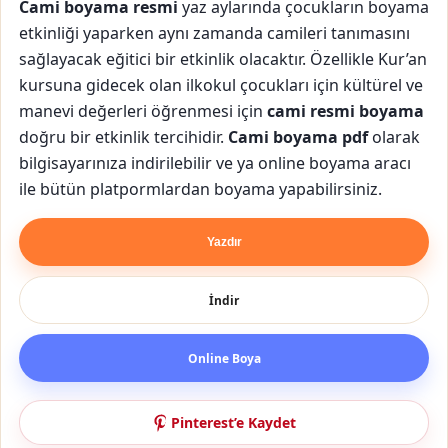
Cami boyama resmi
yaz aylarında çocukların boyama
etkinliği yaparken aynı zamanda camileri tanımasını
sağlayacak eğitici bir etkinlik olacaktır. Özellikle Kur’an
kursuna gidecek olan ilkokul çocukları için kültürel ve
manevi değerleri öğrenmesi için
cami resmi boyama
doğru bir etkinlik tercihidir.
Cami boyama pdf
olarak
bilgisayarınıza indirilebilir ve ya online boyama aracı
ile bütün platpormlardan boyama yapabilirsiniz.
Yazdır
İndir
Online Boya
Pinterest’e Kaydet