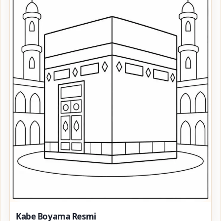
Kabe Boyama Resmi