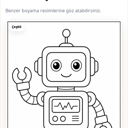
Benzer boyama resimlerine göz atabilirsiniz.
Çeşitli