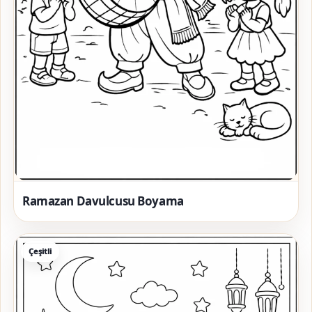
Ramazan Davulcusu Boyama
Çeşitli