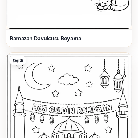
Ramazan Davulcusu Boyama
Çeşitli