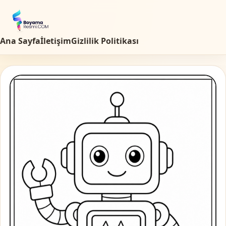
Ana Sayfa
İletişim
Gizlilik Politikası