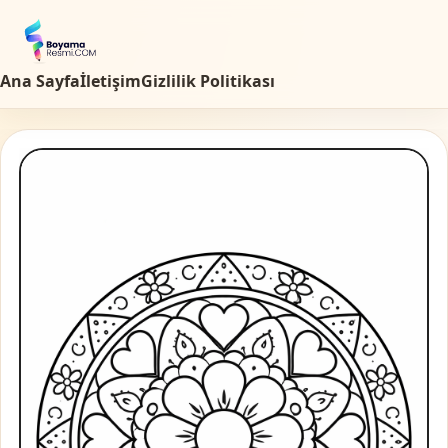
Ana Sayfa
İletişim
Gizlilik Politikası