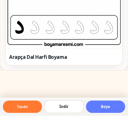
Arapça Dal Harfi Boyama
İndir
Boya
Yazdır
© 2026 Boyama Resmi — Her Yaş için Ücretsiz Boyama
Resimleri
Online Boyama Yap