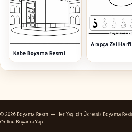
Arapça Zel Harf
Kabe Boyama Resmi
© 2026 Boyama Resmi — Her Yaş için Ücretsiz Boyama Resi
Online Boyama Yap