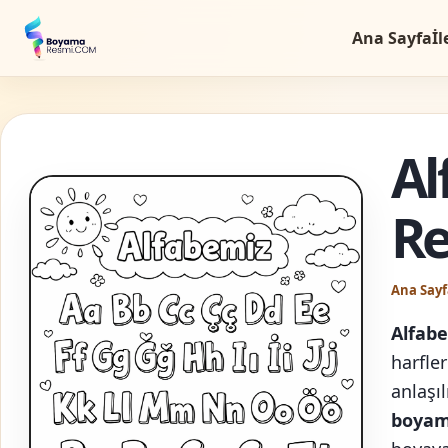
Ana Sayfa
İl
Al
R
Ana Sayf
Alfab
harfle
anlaşı
boyam