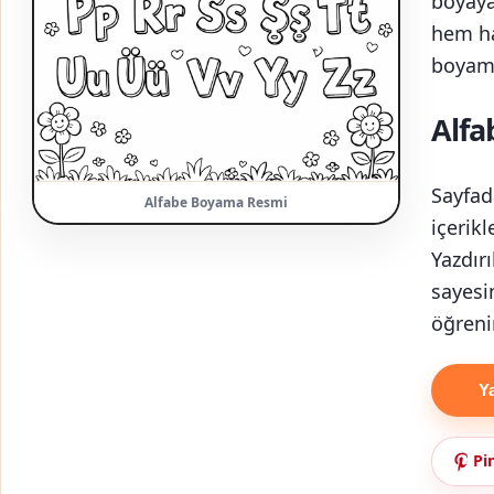
boyaya
hem ha
boyama
Alf
Sayfad
Alfabe Boyama Resmi
içerikl
Yazdırı
sayesi
öğrenir
Y
Pi