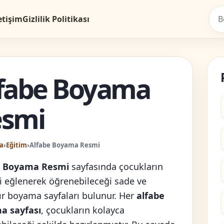
etişim
Gizlilik Politikası
fabe Boyama
esmi
a
›
Eğitim
›
Alfabe Boyama Resmi
e Boyama Resmi
sayfasında çocukların
ri eğlenerek öğrenebileceği sade ve
lır boyama sayfaları bulunur. Her
alfabe
a sayfası
, çocukların kolayca