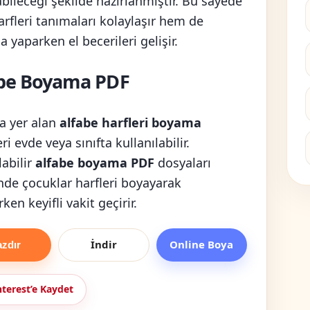
bileceği şekilde hazırlanmıştır. Bu sayede
rfleri tanımaları kolaylaşır hem de
 yaparken el becerileri gelişir.
abe Boyama PDF
a yer alan
alfabe harfleri boyama
eri evde veya sınıfta kullanılabilir.
labilir
alfabe boyama PDF
dosyaları
nde çocuklar harfleri boyayarak
ken keyifli vakit geçirir.
İndir
Online Boya
azdır
nterest’e Kaydet