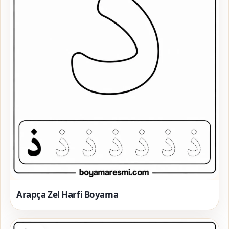
Arapça Zel Harfi Boyama